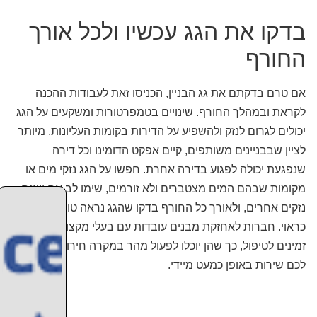
בדקו את הגג עכשיו ולכל אורך
החורף
אם טרם בדקתם את גג הבניין, הכניסו זאת לעבודות ההכנה
לקראת ובמהלך החורף. שינויים בטמפרטורות ומשקעים על הגג
יכולים לגרום לנזק ולהשפיע על הדירות בקומות העליונות. מיותר
לציין שבבניינים משותפים, קיים אפקט הדומינו וכל דירה
שנפגעת יכולה לפגוע בדירה אחרת. חפשו על הגג נזקי מים או
מקומות שבהם המים מצטברים ולא זורמים, שימו לב אם ישנם
נזקים אחרים, ולאורך כל החורף בדקו שהגג נראה טוב ומתפקד
כראוי. חברות לאחזקת מבנים עובדות עם בעלי מקצוע שתמיד
זמינים לטיפול, כך שהן יוכלו לפעול מהר במקרה חירום ולהעניק
לכם שירות באופן כמעט מיידי.