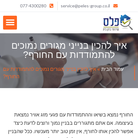
077-4300280
service@peles-group.co.il
איך להכין בנייני מגורים נמוכים
להתמודדות עם החורף?
עמוד הבית
»
איך להכין בנייני מגורים נמוכים להתמודדות עם
החורף?
החורף נמצא בשיאו וההתמודדות עם פגעי מזג אוויר נמצאת
בעיצומה. אם אתם מתגוררים בבניין נמוך ורוצים לדעת כיצד
אפשר להכין אותו לחורף, אין זמן טוב יותר מעכשיו. ככל שהבניין