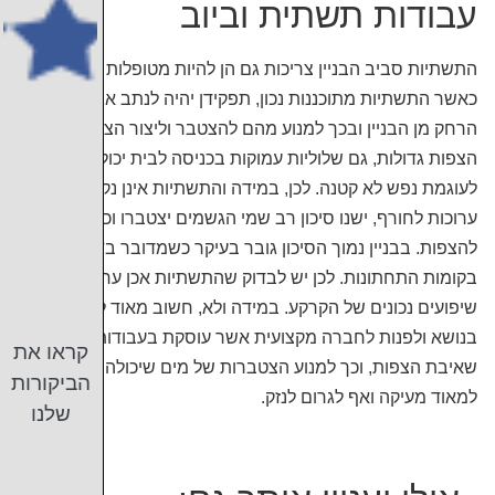
עבודות תשתית וביוב
התשתיות סביב הבניין צריכות גם הן להיות מטופלות כראוי.
כאשר התשתיות מתוכננות נכון, תפקידן יהיה לנתב את המים
הרחק מן הבניין ובכך למנוע מהם להצטבר וליצור הצפות. מלבד
הצפות גדולות, גם שלוליות עמוקות בכניסה לבית יכולות לגרום
לעוגמת נפש לא קטנה. לכן, במידה והתשתיות אינן נקיות או
ערוכות לחורף, ישנו סיכון רב שמי הגשמים יצטברו וכך יגרמו
להצפות. בבניין נמוך הסיכון גובר בעיקר כשמדובר בדירות
בקומות התחתונות. לכן יש לבדוק שהתשתיות אכן ערוכות וישנם
שיפועים נכונים של הקרקע. במידה ולא, חשוב מאוד לטפל
בנושא ולפנות לחברה מקצועית אשר עוסקת בעבודות ביוב,
קראו את
שאיבת הצפות, וכך למנוע הצטברות של מים שיכולה להפוך
הביקורות
למאוד מעיקה ואף לגרום לנזק.
שלנו