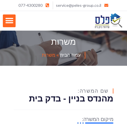
077-4300280
service@peles-group.co.il
משרות
עמוד הבית
»
משרות
שם המשרה:
מהנדס בניין - בדק בית
מיקום המשרה: