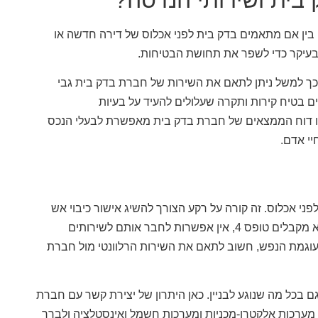
. בין אם מתאמים בדק בית לפני אכלוס של דירה חדשה או
ובעיקר כדי לשפר את תחושת הבטיחות.
כך למשל ניתן לתאם את השירות של חברת בדק בית גבי
דקים בטיח קירות ותקרה שעלולים להעיד על בעיות
בו דוח הממצאים של חברת בדק בית מאפשרת לבעלי הנכס
יי אדם.
י אכלוס. זה קורה על רקע הצורך להשיג אישור כיבוי אש
לפני אכלוס, שבלעדיו לא ניתן לתת לדיירים טופס 4. כל עוד הדיירים לא מקבלים טופס 4, אין אפשרות לחבר אותם לשירותים
 עוגמת הנפש, חשוב לתאם את השירות הרלוונטי מול חברת
 בכל מה שנוגע לבניין. כאן היתרון של יצירת קשר עם חברת
 מערכות אלקטרו-מכניות ומערכות חשמל ואינסטלציה ולברר