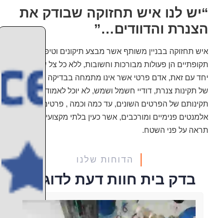
“יש לנו איש תחזוקה שבודק את
הצנרת והדוודים…”
איש תחזוקה בבניין משותף אשר מבצע תיקונים וטיפולים
תקופתיים הן פעולות מבורכות וחשובות, ללא כל צל של ספק.
יחד עם זאת, אדם פרטי אשר אינו מתמחה בבדיקה מקצועית
של תקינות צנרת, דודיי חשמל ושמש, לא יוכל לאמוד את מצב
תקינותם של הפרטים השונים, עד כמה וכמה , פרטים הכוללים
אלמנטים פנימיים ומורכבים, אשר כעין בלתי מקצועית לא
תראה על פני השטח.
הדוחות שלנו
בדק בית חוות דעת לדוגמא