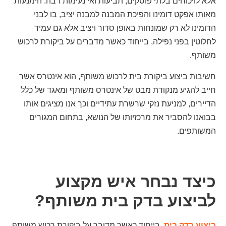
אלא לויכוחים בלתי פוסקים, תביעות ואי נעימות רבה. הימנעות
מאותו אפקט דומינו והפיכת המבנה למבנה יציב, בו לבני
הדומינו לא רק שמונחות באופן סדור ויציב אלא גם עמיד
לחלוטין בפני נפילה, בייחוד כאשר מדברים על ביקורת לרכוש
משותף.
חשיבות ביצוע ביקורת בית לרכוש משותף, הוא אינטרס אשר
חייב להגיע מנקודת מבט של אינטרס משותף ומאגד של כלל
הדיירים, למניעת נזקי שרשרת עתידיים וכך אנו מציגים אותו
בבואנו להסביר את מרכזיותו של הנושא, בתחום המגורים
המשותפים.
כיצד נבחר איש מקצוע
לביצוע בדק בית משותף?
ביצוע בדק בית
, בייחוד כאשר מדובר על ביקורת רכוש משותף