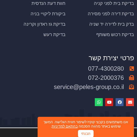
בדיקת בית לפני קניה
חוות דעת הנדסית
בדיקת דירה לפני מסירה
ביקורת ליקויי בניה
בדק בית לדירה יד שניה
בדיקת גז ראדון וקרינה
בדיקת רכוש משותף
בדיקת רעש
פרטי יצירת קשר
077-4300280
072-2000376
service@peles-group.co.il
אנו משתמשים בקבצי קוקיז לשיפור חווית הגלישה. המשך
שימוש באתר מהווה הסכמה
בהתאם למדיניות
.
הבנתי
© כל הזכויות שמורות