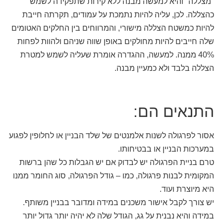
"מצללה" והיא למעשה מבנה ללא קירות שתפקידה לשמש
כהצללה. לכן, עליה להיות נתמכת על עמודים, תקרתה חייבת
להיות כמשטח הצללה מישורי, והמרווחים בין החלקים האטומים
שלה חייבים להיות מחולקים באופן שווה שניהם ולהוות לפחות
40% ממנה. למעשה, ההגדרה אומרת שעליה לשמש למטרת
הצללה בלבד ולא כמעיין מבנה.
התנאים הם:
אסור לפרגולה לשנות אלמנטים של שלד הבניין או לחלופין לפגוע
במערכות הבניין או בבטיחותו.
טרם בניית הפרגולה יש לבדוק אם יש הגבלות כל שהן ברשות
המקומית לבנות פרגולה, כמו – גודל הפרגולה, סוג החומר ממנו
היא מיוצרת ועוד.
יש צורך לקבל אישור משכנים במידה ומדובר בבניין משותף.
במידה והיא נבנית על גג, הגודל שלה לא יהיה יותר גדול יותר