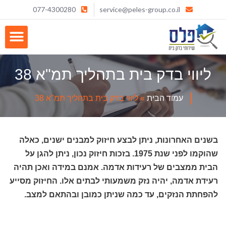
077-4300280
service@peles-group.co.il
ליווי בדק בית בתהליך תמ"א 38
עמוד הבית
»
ליווי בדק בית בתהליך תמ"א 38
בשנים האחרונות, ניתן לבצע חיזוק למבנים ישנים, כאלה
שהוקמו לפני שנת 1975. בזכות חיזוק נכון, ניתן להגן על
הבית ממצבים של רעידות אדמה. אמנם במידה ואכן תהיה
רעידת אדמה, יהיה נזק משמעותי לבתים אלו. החיזוק מסייע
להפחתת הנזקים, עד כמה שניתן כמובן ובהתאם למצב.