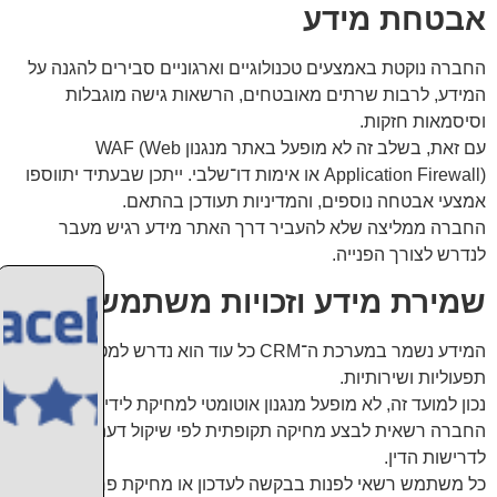
אבטחת מידע
החברה נוקטת באמצעים טכנולוגיים וארגוניים סבירים להגנה על
המידע, לרבות שרתים מאובטחים, הרשאות גישה מוגבלות
וסיסמאות חזקות.
עם זאת, בשלב זה לא מופעל באתר מנגנון WAF (Web
Application Firewall) או אימות דו־שלבי. ייתכן שבעתיד יתווספו
אמצעי אבטחה נוספים, והמדיניות תעודכן בהתאם.
החברה ממליצה שלא להעביר דרך האתר מידע רגיש מעבר
לנדרש לצורך הפנייה.
שמירת מידע וזכויות משתמש
המידע נשמר במערכת ה־CRM כל עוד הוא נדרש למטרות
תפעוליות ושירותיות.
נכון למועד זה, לא מופעל מנגנון אוטומטי למחיקת לידים ישנים, אך
החברה רשאית לבצע מחיקה תקופתית לפי שיקול דעתה ובהתאם
לדרישות הדין.
כל משתמש רשאי לפנות בבקשה לעדכון או מחיקת פרטיו