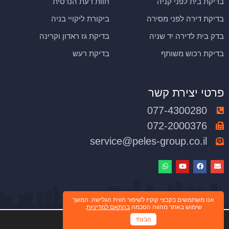
בדיקת בית לפני קניה
חוות דעת הנדסית
בדיקת דירה לפני מסירה
ביקורת ליקויי בניה
בדק בית לדירה יד שניה
בדיקת גז ראדון וקרינה
בדיקת רכוש משותף
בדיקת רעש
פרטי יצירת קשר
077-4300280
072-2000376
service@peles-group.co.il
אנו משתמשים בקבצי קוקיז לשיפור חווית הגלישה. המשך
שימוש באתר מהווה הסכמה
בהתאם למדיניות
.
הבנתי
© כל הזכויות שמורות