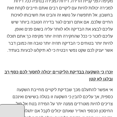
מקיפה לפני קניית הדירה. דירות למכירה בנתניה ככל דירות
למכירה יכולות להיות עם ליקויים רבים ואתם חייבים לקחת זאת
בחשבון. אל תתפשרו על נושא זה והבינו את חשיבותו לאיכות
החיים שלכם. אם אתם רוצים לגור בדירה הטובה ביותר שיש
עליכם לבצע את הבדיקה ולא לוותר עליה בשום פנים ואופן.
עליכם לזכור כי ככל שהחקירה תהיה יותר מקיפה כך אתם תוכלו
להיות יותר בטוחים כי הבדיקה תהיה יותר טובה וזה כמובן דבר
אשר יעניק לכם שקט נפשי ויבטיח כי לא תיקלעו לבעיות בעתיד.
זכרו כי השקעה בבדיקת הליקויים יכולה לחסוך לכם כסף רב
ובלגן לא קטן
אי אפשר להתעלם מכך שבדיקת ליקויים מחייבת השקעה
כספית, אך עליכם להבין כי השקעה זו בטלה בשישים ואינכם
צריכים להיות מוטרדים ממנה יתר על המידה בטח אל מול
החיסכון הכספי האדיר שאתם יכולים לקבל אם יתגלו ליקויים