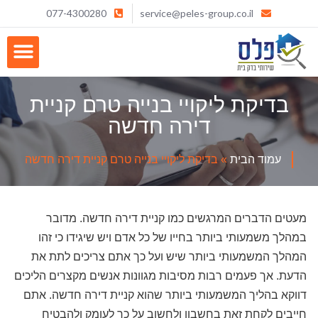
077-4300280
service@peles-group.co.il
בדיקת ליקויי בנייה טרם קניית
דירה חדשה
עמוד הבית
»
בדיקת ליקויי בנייה טרם קניית דירה חדשה
מעטים הדברים המרגשים כמו קניית דירה חדשה. מדובר
במהלך משמעותי ביותר בחייו של כל אדם ויש שיגידו כי זהו
המהלך המשמעותי ביותר שיש ועל כך אתם צריכים לתת את
הדעת. אך פעמים רבות מסיבות מגוונות אנשים מקצרים הליכים
דווקא בהליך המשמעותי ביותר שהוא קניית דירה חדשה. אתם
חייבים לקחת זאת בחשבון ולחשוב על כך לעומק ולהבטיח