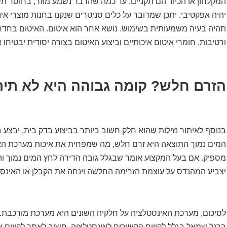
המקלחון או הכיור הם תקניים. עד כמה שהדבר נשמע מוזר, בחוסר ת
יהיה אפקטיבי. יתכן שמדובר על כלים סניטרים שנקנו בחנות מוצרי א
תהיה בעיה משמעותית בשימוש. נושא אחר הוא איטום. האיטום בחדר 
ורטיבות. חומרי איטום איכותיים וביצוע האיטום בצורה יסודית יבטיחו א
הזרם חלש? קומה גבוהה היא לא תיר
בנוסף לאיתור נזילות שהוא חלק חשוב ביותר בביצוע בדק בית, יבצע
מ
המים נמוך התוצאה היא זרם חלש, מה שמפחית את איכות מערכת האי
מספיק. אם בעל המקצוע אומר שבגלל גובה הדירה לחץ המים נמוך ו
יצביע המהנדס על עוצמת הזרימה החלשה וינחה את הקבלן או האינסט
לסיכום, מערכת האינסטלציה על חלקיה השונים היא מערכת מורכבת. 
ברגל שמאל בגלל לקויים הקשורים לאינסטלציה. חשוב לאתר לקויים