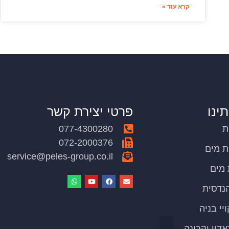
קרא עוד »
תינו
פרטי יצירת קשר
ת
077-4300280
072-2000376
ת מים
service@peles-group.co.il
ת מים
נדסית
יי בניה
אדון וקרינה